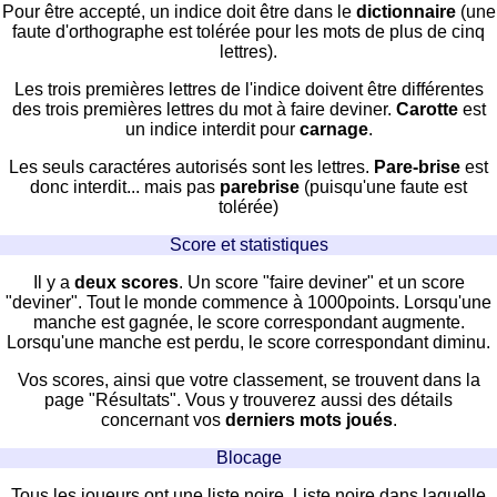
Pour être accepté, un indice doit être dans le
dictionnaire
(une
faute d'orthographe est tolérée pour les mots de plus de cinq
lettres).
Les trois premières lettres de l'indice doivent être différentes
des trois premières lettres du mot à faire deviner.
Carotte
est
un indice interdit pour
carnage
.
Les seuls caractéres autorisés sont les lettres.
Pare-brise
est
donc interdit... mais pas
parebrise
(puisqu'une faute est
tolérée)
Score et statistiques
Il y a
deux scores
. Un score "faire deviner" et un score
"deviner". Tout le monde commence à 1000points. Lorsqu'une
manche est gagnée, le score correspondant augmente.
Lorsqu'une manche est perdu, le score correspondant diminu.
Vos scores, ainsi que votre classement, se trouvent dans la
page "Résultats". Vous y trouverez aussi des détails
concernant vos
derniers mots joués
.
Blocage
Tous les joueurs ont une liste noire. Liste noire dans laquelle