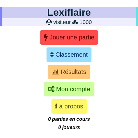
Lexiflaire
visiteur
1000
Jouer une partie
Classement
Résultats
Mon compte
à propos
0 parties en cours
0 joueurs